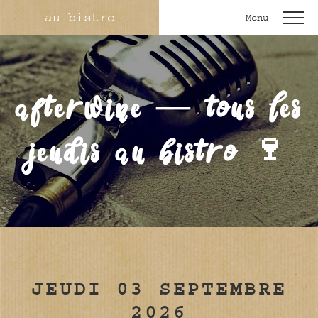
au bistro
Menu
afterwine — tous les
jeudis au bistro 🍷
JEUDI 03 SEPTEMBRE
2026